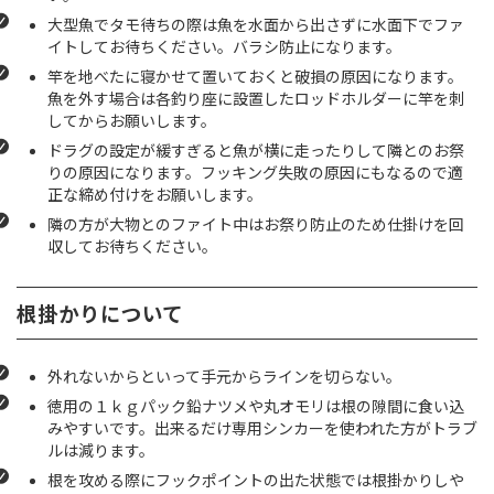
大型魚でタモ待ちの際は魚を水面から出さずに水面下でファ
イトしてお待ちください。バラシ防止になります。
竿を地べたに寝かせて置いておくと破損の原因になります。
魚を外す場合は各釣り座に設置したロッドホルダーに竿を刺
してからお願いします。
ドラグの設定が緩すぎると魚が横に走ったりして隣とのお祭
りの原因になります。フッキング失敗の原因にもなるので適
正な締め付けをお願いします。
隣の方が大物とのファイト中はお祭り防止のため仕掛けを回
収してお待ちください。
根掛かりについて
外れないからといって手元からラインを切らない。
徳用の１ｋｇパック鉛ナツメや丸オモリは根の隙間に食い込
みやすいです。出来るだけ専用シンカーを使われた方がトラブ
ルは減ります。
根を攻める際にフックポイントの出た状態では根掛かりしや