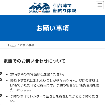
コ
ナ
ン
ビ
テ
ゲ
ン
ー
ツ
シ
へ
ョ
お願い事項
ス
ン
キ
に
ッ
移
プ
動
Home
お願い事項
電話でのお問い合わせについて
20時以降のお電話はご遠慮ください。
操船中で電話に出れないことが多々あります。昼間の連絡は
LINEでいただけると確実です。予約の場合はLINE先着順を優
先いたします。
予約の際はカレンダーで空き日を確認してからご予約くださ
い。