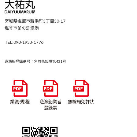
宮城県塩竈市新浜町3丁目30-17
塩釜市釜の渕漁港
TEL:090-1933-1776
遊漁船登録番号：宮城県知事第431号