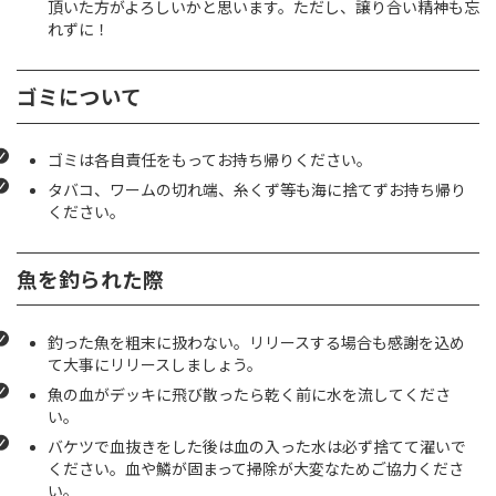
頂いた方がよろしいかと思います。ただし、譲り合い精神も忘
れずに！
ゴミについて
ゴミは各自責任をもってお持ち帰りください。
タバコ、ワームの切れ端、糸くず等も海に捨てずお持ち帰り
ください。
魚を釣られた際
釣った魚を粗末に扱わない。リリースする場合も感謝を込め
て大事にリリースしましょう。
魚の血がデッキに飛び散ったら乾く前に水を流してくださ
い。
バケツで血抜きをした後は血の入った水は必ず捨てて濯いで
ください。血や鱗が固まって掃除が大変なためご協力くださ
い。