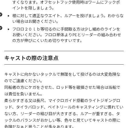
すくなります。オフセットフック使用時はワームにフックポ
イントを隠しましょう。
根に対して適正なウエイト、ルアーを投げましょう。わからな
い場合はお聞きください。
フロロ２０ｌｂ等切るのに手間取る方は少し細めのラインを
お使いください。フロロ単体よりPEとリーダーの組み合わせ
の方が伸びにくいため切りやすいです。
キャストの際の注意点
キャストに向かないタックルで無理をして投げるのは大変危険な
のでご遠慮ください。
同船者の方にケガをさせた、ロッド等を破損させた場合は当船で
は責任を負いません。
柔らかすぎる又は長尺、マイクロガイド搭載のライトジギングロ
ッド、タイラバロッド、ベイトリールのキャスティングに慣れてい
ない方、リーダーの結び目が大きすぎる、ルアーが重すぎる、タ
ックルのバランスがおかしい等、色々と見ていてキャストの際に
危険だなぁと思うことが多々あります。