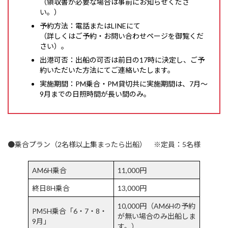
（領収書が必要な場合は事前にお知らせくださ
い。）
予約方法：電話またはLINEにて
（詳しくはご予約・お問い合わせページを御覧くだ
さい）。
出港可否：出船の可否は前日の17時に決定し、ご予
約いただいた方法にてご連絡いたします。
実施期間：PM乗合・PM貸切共に実施期間は、7月～
9月までの日照時間が長い間のみ。
●乗合プラン（2名様以上集まったら出船） ※定員：5名様
AM6H乗合
11,000円
終日8H乗合
13,000円
10,000円（AM6Hの予約
PM5H乗合「6・7・8・
が無い場合のみ出船しま
9月」
す。）