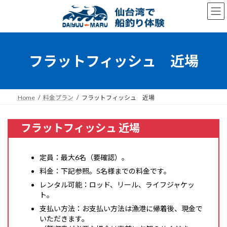
コ
ナ
ン
ビ
テ
ゲ
ン
ー
ツ
シ
へ
ョ
フラットフィッシュ 近場
ス
ン
キ
に
ッ
移
プ
動
Home
料金プラン
フラットフィッシュ 近場
フラットフィッシュ 近場
定員：最大6名（要確認）。
料金：下記参照。5名様までの料金です。
レンタル可能：ロッド、リール、ライフジャケッ
ト。
支払い方法：お支払い方法は漁港に帰着後、現金で
いただきます。