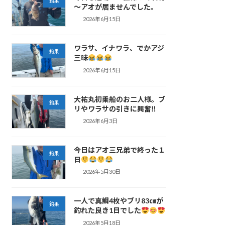
釣果
～アオが居ませんでした。
2026年6月15日
ワラサ、イナワラ、でかアジ
釣果
三昧
2026年6月15日
大祐丸初乗船のお二人様。ブ
釣果
リやワラサの引きに興奮‼
2026年6月3日
今日はアオ三兄弟で終った１
釣果
日
2026年5月30日
一人で真鯛4枚やブリ83㎝が
釣果
釣れた良き1日でした
2026年5月18日