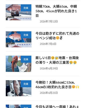
特鯛70㎝、大鯛65㎝、中鯛
釣果
58㎝、45cmが釣れた良き1
日
2026年7月12日
今日は飽きずに釣れて先週の
釣果
リベンジ成功
✌
2026年7月6日
厳しい1日
地震・台風後
釣果
の濁り・大潮の三重苦
2026年6月29日
今期初！大鯛66㎝に53㎝、
釣果
46㎝の3枚釣れた良き日
2026年6月21日
今日も近場へ一直線！あれぇ