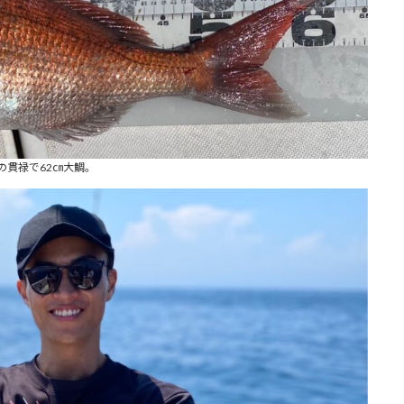
の貫禄で62㎝大鯛。