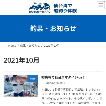
コ
ナ
ン
ビ
テ
ゲ
ン
ー
ツ
シ
へ
ョ
釣果・お知らせ
ス
ン
キ
に
ッ
移
プ
動
Home
釣果・お知らせ
2021年10月
2021年10月
初挑戦で仙台湾マダイ67㎝！
釣果
2021年10月31日
本日は、3名様で真鯛狙いで出船。レンタルロ
ッド1式で挑戦しましたS氏がやりました！ 仙台
湾マダイ 67㎝ をゲット。その他イナダ、ホウボ
ウ、ハナダイ等釣りました。竿頭はO氏で圧巻