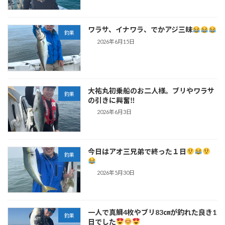
ワラサ、イナワラ、でかアジ三昧
釣果
2026年6月15日
大祐丸初乗船のお二人様。ブリやワラサ
釣果
の引きに興奮‼
2026年6月3日
今日はアオ三兄弟で終った１日
釣果
2026年5月30日
一人で真鯛4枚やブリ83㎝が釣れた良き1
釣果
日でした