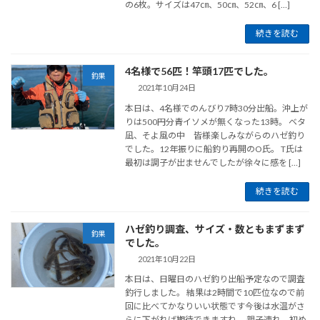
の6枚。サイズは47㎝、50㎝、52㎝、6 […]
続きを読む
4名様で56匹！竿頭17匹でした。
釣果
2021年10月24日
本日は、4名様でのんびり7時30分出船。沖上が
りは500円分青イソメが無くなった13時。 ベタ
凪、そよ風の中 皆様楽しみながらのハゼ釣り
でした。12年振りに船釣り再開のO氏。 T氏は
最初は調子が出ませんでしたが徐々に感を […]
続きを読む
ハゼ釣り調査、サイズ・数ともまずまず
釣果
でした。
2021年10月22日
本日は、日曜日のハゼ釣り出船予定なので調査
釣行しました。 結果は2時間で10匹位なので前
回に比べてかなりいい状態です今後は水温がさ
らに下がれば期待できますね。 親子連れ、初め