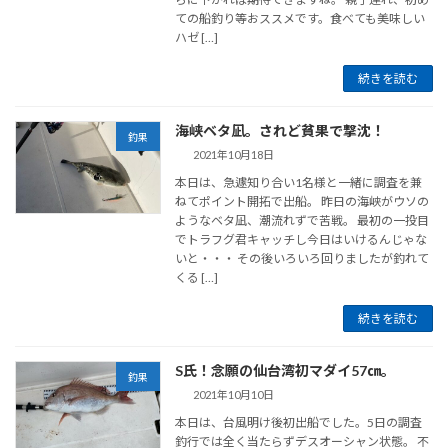
ての船釣り等おススメです。食べても美味しい
ハゼ […]
続きを読む
海峡ベタ凪。されど貧果で撃沈！
釣果
2021年10月18日
本日は、急遽知り合い1名様と一緒に調査を兼
ねてポイント開拓で出船。 昨日の海峡がウソの
ようなベタ凪、潮流れずで苦戦。 最初の一投目
でトラフグ君キャッチし今日はいけるんじゃな
いと・・・ その後いろいろ回りましたが釣れて
くる […]
続きを読む
S氏！念願の仙台湾初マダイ57㎝。
釣果
2021年10月10日
本日は、台風明け後初出船でした。5日の調査
釣行では全く当たらずデスオーシャン状態。 不