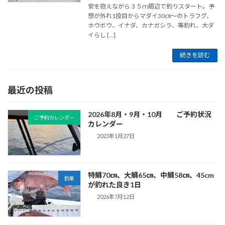
安を抱えながら３５ｍ周辺で釣りスタート。予
想が外れ1投目からマダイ30㎝～のトラフグ、
ホウボウ、イナダ、カナガシラ、等釣れ、大ダ
イらし […]
続きを読む
最近の投稿
2026年8月・9月・10月 ご予約状況
ご予約カレンダー
カレンダー
2023年1月27日
特鯛70㎝、大鯛65㎝、中鯛58㎝、45cm
釣果
が釣れた良き1日
2026年7月12日