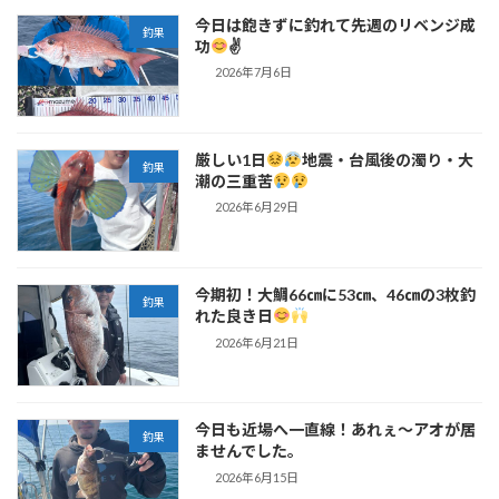
今日は飽きずに釣れて先週のリベンジ成
釣果
功
✌
2026年7月6日
厳しい1日
地震・台風後の濁り・大
釣果
潮の三重苦
2026年6月29日
今期初！大鯛66㎝に53㎝、46㎝の3枚釣
釣果
れた良き日
2026年6月21日
今日も近場へ一直線！あれぇ～アオが居
釣果
ませんでした。
2026年6月15日