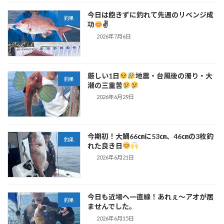
今日は飽きずに釣れて先週のリベンジ成
釣果
功
✌
2026年7月6日
厳しい1日
地震・台風後の濁り・大
釣果
潮の三重苦
2026年6月29日
今期初！大鯛66㎝に53㎝、46㎝の3枚釣
釣果
れた良き日
2026年6月21日
今日も近場へ一直線！あれぇ～アオが居
釣果
ませんでした。
2026年6月15日