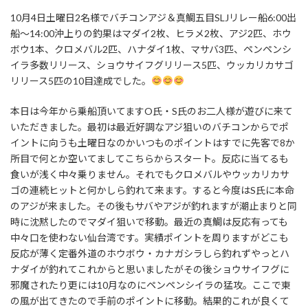
10月4日土曜日2名様でバチコンアジ＆真鯛五目SLJリレー船6:00出
船～14:00沖上りの釣果はマダイ2枚、ヒラメ2枚、アジ2匹、ホウ
ボウ1本、クロメバル2匹、ハナダイ1枚、マサバ3匹、ペンペンシ
イラ多数リリース、ショウサイフグリリース5匹、ウッカリカサゴ
リリース5匹の10目達成でした。
本日は今年から乗船頂いてますO氏・S氏のお二人様が遊びに来て
いただきました。最初は最近好調なアジ狙いのバチコンからでポ
イントに向うも土曜日なのかいつものポイントはすでに先客で8か
所目で何とか空いてましてこちらからスタート。反応に当てるも
食いが浅く中々乗りません。それでもクロメバルやウッカリカサ
ゴの連続ヒットと何かしら釣れて来ます。すると今度はS氏に本命
のアジが来ました。その後もサバやアジが釣れますが潮止まりと同
時に沈黙したのでマダイ狙いで移動。最近の真鯛は反応有っても
中々口を使わない仙台湾です。実績ポイントを周りますがどこも
反応が薄く定番外道のホウボウ・カナガシラしら釣れずやっとハ
ナダイが釣れてこれからと思いましたがその後ショウサイフグに
邪魔されたり更には10月なのにペンペンシイラの猛攻。ここで東
の風が出てきたので手前のポイントに移動。結果的これが良くて