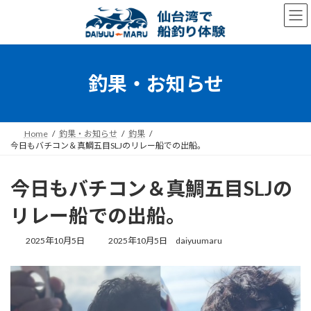
コ
ナ
ン
ビ
テ
ゲ
ン
ー
ツ
シ
へ
ョ
釣果・お知らせ
ス
ン
キ
に
ッ
移
プ
動
Home
釣果・お知らせ
釣果
今日もバチコン＆真鯛五目SLJのリレー船での出船。
今日もバチコン＆真鯛五目SLJの
リレー船での出船。
最
2025年10月5日
2025年10月5日
daiyuumaru
終
更
新
日
時