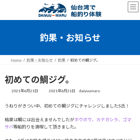
コ
ナ
ン
ビ
テ
ゲ
ン
ー
ツ
シ
へ
ョ
釣果・お知らせ
ス
ン
キ
に
ッ
移
プ
動
Home
釣果・お知らせ
釣果
初めての鯛ジグ。
初めての鯛ジグ。
最
2021年6月21日
2021年6月21日
daiyuumaru
終
更
うねりがきつい中、初めての鯛ジグにチャレンジしましたS氏！
新
日
時
結果は鯛には出会えませんでしたが
ホウボウ、カナガシラ、ゴマ
:
サバ
等船釣りを満喫して頂きました。