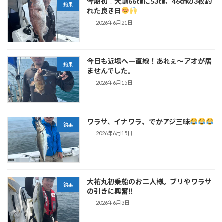
今期初！大鯛66㎝に53㎝、46㎝の3枚釣
釣果
れた良き日
2026年6月21日
今日も近場へ一直線！あれぇ～アオが居
釣果
ませんでした。
2026年6月15日
ワラサ、イナワラ、でかアジ三昧
釣果
2026年6月15日
大祐丸初乗船のお二人様。ブリやワラサ
釣果
の引きに興奮‼
2026年6月3日