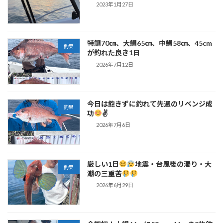
2023年1月27日
特鯛70㎝、大鯛65㎝、中鯛58㎝、45cm
釣果
が釣れた良き1日
2026年7月12日
今日は飽きずに釣れて先週のリベンジ成
釣果
功
✌
2026年7月6日
厳しい1日
地震・台風後の濁り・大
釣果
潮の三重苦
2026年6月29日