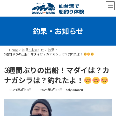
コ
ナ
ン
ビ
テ
ゲ
ン
ー
ツ
シ
へ
ョ
釣果・お知らせ
ス
ン
キ
に
ッ
移
プ
動
Home
釣果・お知らせ
釣果
3週間ぶりの出船！マダイは？カナガシラは？釣れたよ！
3週間ぶりの出船！マダイは？カ
ナガシラは？釣れたよ！
最
2024年3月18日
2024年3月18日
daiyuumaru
終
更
新
日
時