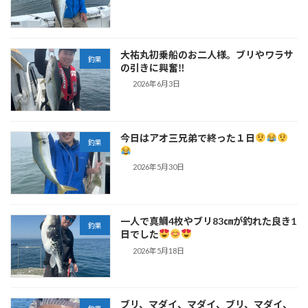
大祐丸初乗船のお二人様。ブリやワラサ
釣果
の引きに興奮‼
2026年6月3日
今日はアオ三兄弟で終った１日
釣果
2026年5月30日
一人で真鯛4枚やブリ83㎝が釣れた良き1
釣果
日でした
2026年5月18日
ブリ、マダイ、マダイ、ブリ、マダイ、