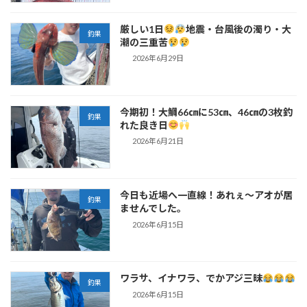
厳しい1日
地震・台風後の濁り・大
釣果
潮の三重苦
2026年6月29日
今期初！大鯛66㎝に53㎝、46㎝の3枚釣
釣果
れた良き日
2026年6月21日
今日も近場へ一直線！あれぇ～アオが居
釣果
ませんでした。
2026年6月15日
ワラサ、イナワラ、でかアジ三昧
釣果
2026年6月15日