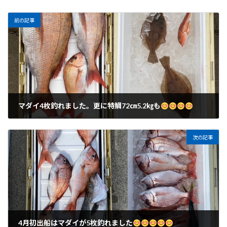
前の記事
マダイ4枚釣れました。更に特鯛72㎝5.2㎏も
2024年2月26日
次の記事
4月初出船はマダイが5枚釣れました