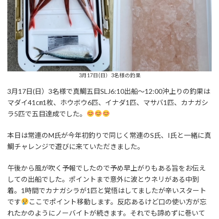
3月17日(日）3名様の釣果
3月17日(日）3名様で真鯛五目SLJ6:10出船～12:00沖上りの釣果は
マダイ41㎝1枚、ホウボウ6匹、イナダ1匹、マサバ1匹、カナガシ
ラ5匹で五目達成でした。
本日は常連のM氏が今年初釣りで同じく常連のS氏、I氏と一緒に真
鯛チャレンジで遊びに来ていただきました。
午後から風が吹く予報でしたので予め早上がりもある旨をお伝え
しての出船でした。ポイントまで意外に波とウネリがある中到
着。1時間でカナガシラが1匹と覚悟はしてましたが辛いスタート
です
ここでポイント移動します。反応あるけど口の使い方が忘
れたかのようにノーバイトが続きます。それでも諦めずに巻いて