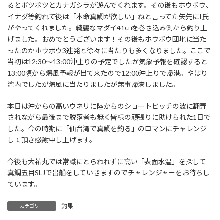
るとポツポツとカナガシラが遊んでくれます。その後もホウボウ、
イナダ等釣れて後は「本命真鯛が欲しい」ねと言ってた矢先にI氏
がやってくれました。綺麗なマダイ41㎝を巻き込み側から釣り上
げました。おめでとうございます！その後もホウボウ団地に当た
ったのかホウボウ3連発と徐々に当たりも多くなりました。ここで
当初は12:30～13:00沖上りの予定でしたが気象予報を確認すると
13:00頃から爆風予報が出て来たので12:00沖上りで帰港。やはり
湾内でしたが爆風に当たりましたが無事帰港しました。
本日は沖からの高いウネリに陸からのショートピッチの波に翻弄
されながら最後まで脱落者も無く皆様の頑張りに助けられた1日で
した。今の時期に「仙台湾で真鯛を釣る」のロマンにチャレンジ
して頂き感謝申し上げます。
今後も大祐丸では常識にとらわれずに高い「表面水温」を探して
真鯛五目SLJで出船をしていきますのでチャレンジャーをお待ちし
ています。
釣果
カテゴリー