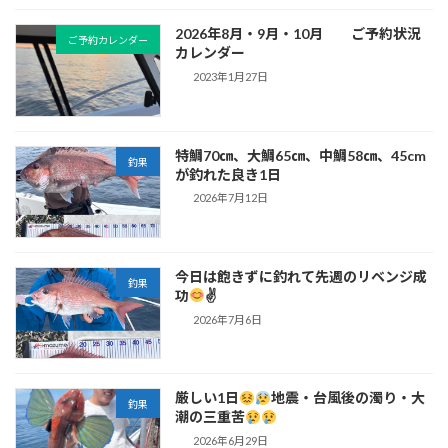
2026年8月・9月・10月 ご予約状況
ご予約カレンダー
カレンダー
2023年1月27日
特鯛70㎝、大鯛65㎝、中鯛58㎝、45cm
釣果
が釣れた良き1日
2026年7月12日
今日は飽きずに釣れて先週のリベンジ成
釣果
功
✌
2026年7月6日
厳しい1日
地震・台風後の濁り・大
釣果
潮の三重苦
2026年6月29日