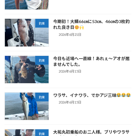
今期初！大鯛66㎝に53㎝、46㎝の3枚釣
釣果
れた良き日
2026年6月21日
今日も近場へ一直線！あれぇ～アオが居
釣果
ませんでした。
2026年6月15日
ワラサ、イナワラ、でかアジ三昧
釣果
2026年6月15日
大祐丸初乗船のお二人様。ブリやワラサ
釣果