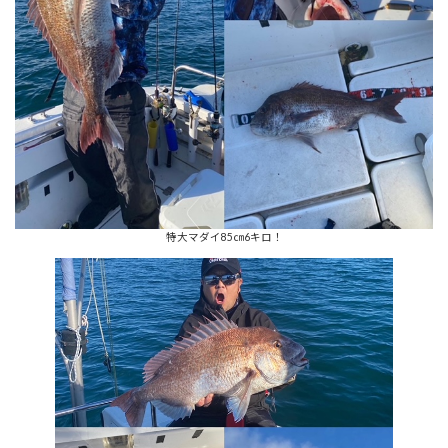
特大マダイ85㎝6キロ！