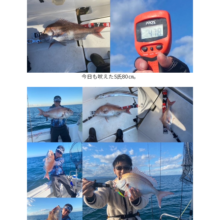
今日も吠えたS氏80㎝。