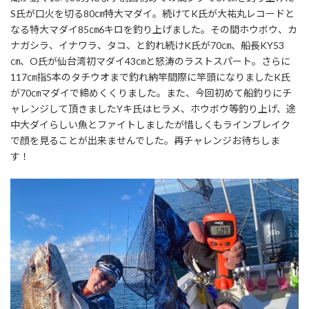
S氏が口火を切る80㎝特大マダイ。続けてK氏が大祐丸レコードと
なる特大マダイ85㎝6キロを釣り上げました。その間ホウボウ、カ
ナガシラ、イナワラ、タコ、と釣れ続けK氏が70㎝、船長KY53
㎝、O氏が仙台湾初マダイ43㎝と怒涛のラストスパート。さらに
117㎝指5本のタチウオまで釣れ納竿間際に竿頭になりましたK氏
が70㎝マダイで締めくくりました。また、今回初めて船釣りにチ
ャレンジして頂きましたYキ氏はヒラメ、ホウボウ等釣り上げ、途
中大ダイらしい魚とファイトしましたが惜しくもラインブレイク
で顔を見ることが出来ませんでした。再チャレンジお待ちしま
す！