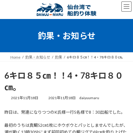
コ
ナ
ン
ビ
テ
ゲ
ン
ー
ツ
シ
へ
ョ
釣果・お知らせ
ス
ン
キ
に
ッ
移
プ
動
Home
釣果・お知らせ
釣果
6キロ８５㎝！！4・78キロ８０㎝。
6キロ８５㎝！！4・78キロ８０
㎝。
最
2021年11月18日
2021年11月18日
daiyuumaru
終
更
昨日は、常連になりつつのK氏様一行5名様で8：30出船でした。
新
日
時
最初のうちは真鯛52㎝1枚にホウボウとパッとしませんでしたが、
:
潮が動く13時30分にまず前回初めての鯛ジグで69㎝を釣り上げた